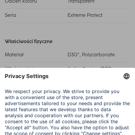
Odcień koloru
Transparent
Seria
Extreme Protect
Właściwości fizyczne
Materiał
D3O®, Polycarbonate
Właściwości
Anti yellowing/D3O
Technology/Scratch
protection
Zastosowanie
Przystosowany dla
Smartphone