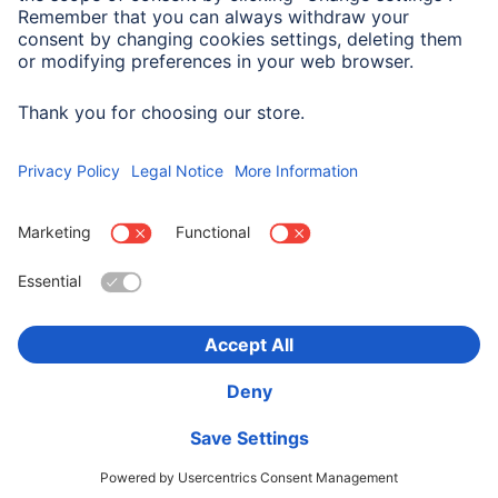
Smartfon
Samsung Galaxy A17/A17
5G
Wybierz kraj
O firmie
Bezpieczeństwo i ochrona danych
Warunki gwarancji
Deklaracje zgodności
Deklaracja dostępności
Product Recalls