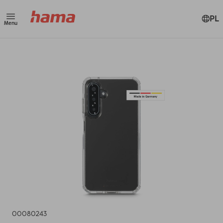
PL
Menu
00080243