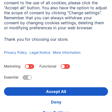
Właściwości elektrotechniczne
Maks. prędkość przesyłu
480 Mbit/s
danych
Wybierz kraj
O firmie
Bezpieczeństwo i ochrona danych
Warunki gwarancji
Deklaracje zgodności
Deklaracja dostępności
Product Recalls