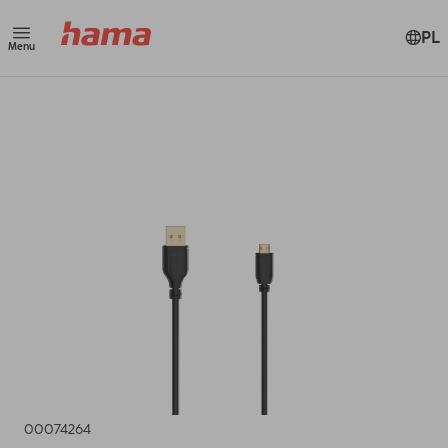
PL
Menu
00074264