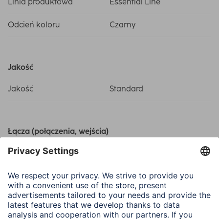
Linia produktowa
Essential Line
Odcień koloru
Czarny
Jakość
Jakość
Standard
Łącza (połączenia, wejścia)
Połączenie
Micro-USB-Plug, USB-Typ-
A-Plug
Połączenie
USB 2.0