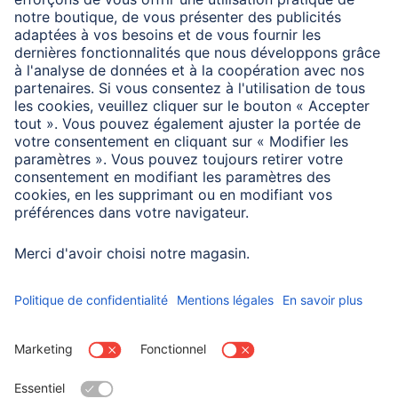
supplémentaires
Particularité
Doré
Dimensions
Longueur
2 m