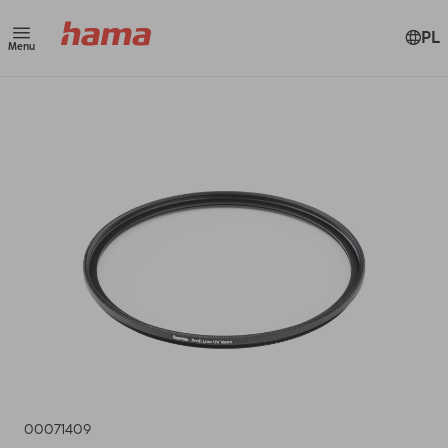
PL
Menu
00071409