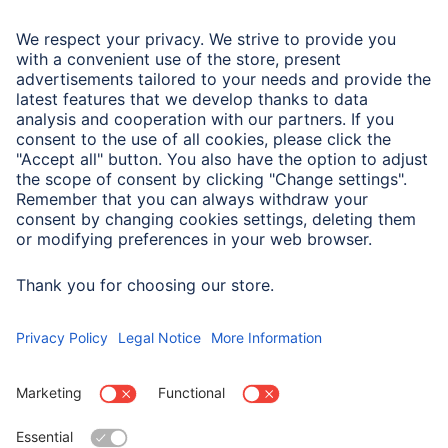
Metalowa obudowa
Czarny
Powłoki
NMC16 (Nano Multi-
Coated 16-fold)
Rodzaj
UV Protection Filter
Typ filtra
Filtr UV
Typ szkła
Wysokiej jakości szkło