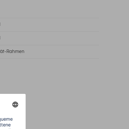
l
l
rät-Rahmen