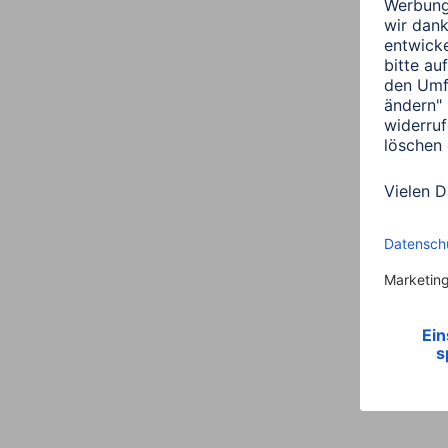
Link
00067657, Porträtrahme