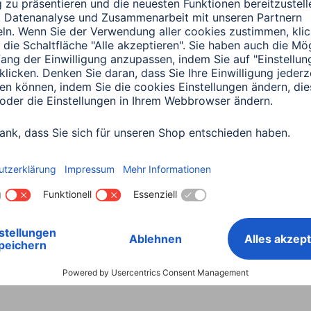
0151 18814553
n "Arts", Acryl, Querformat, 