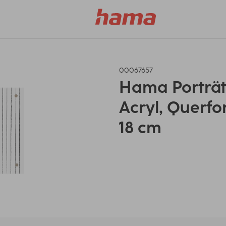
00067657
Hama Porträt
Acryl, Querfo
18 cm