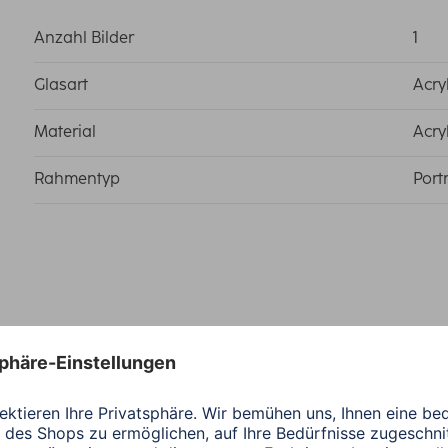
Anzahl Bilder
1
Glasart
Acry
Material
Acry
Rahmentyp
Port