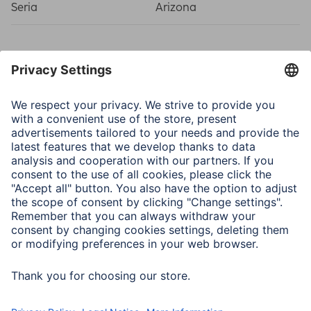
Seria
Arizona
Właściwości fizyczne
Materiał
Medium Density
Fiberboard (MDF)
Typ ramki
Wood frame
Typ szkła
Art glass
Załącznik
Heavy-duty
Hanger/Zawieszka