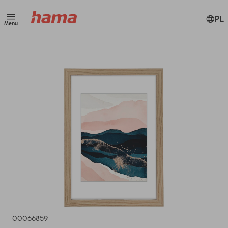
PL
Menu
00066859