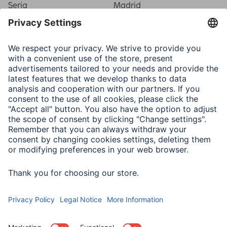
Seria
Madrid
Właściwości fizyczne
Materiał
Materiał syntetyczny
Typ ramki
Plastic frame
Typ szkła
Refleks
Załącznik
Heavy-duty Hanger