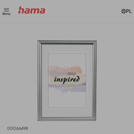
PL
Menu
00066498