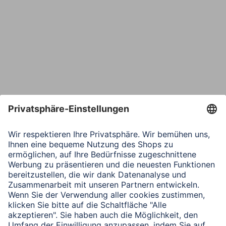
Bestätige E-Mail*
Telefon
Nachricht*
Verbleibende Zeichen:
1000
/ 1000
Senden