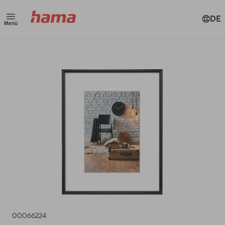
DE
Menü
00066224