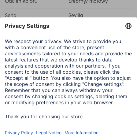
Odcień koloru
Srebrny/ matowy
Seria
Sevilla
Właściwości fizyczne
Materiał
Materiał syntetyczny
Typ ramki
Plastic frame
Typ szkła
Art glass
Załącznik
Heavy-duty Hanger