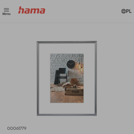
PL
Menu
00061779