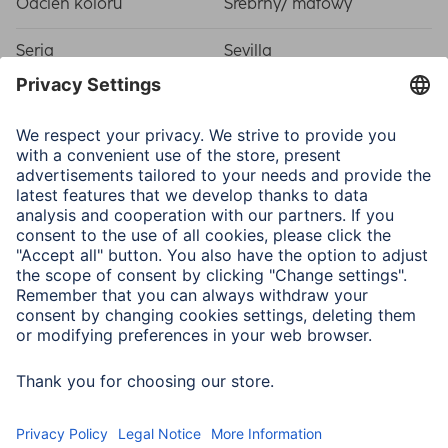
Odcień koloru
Srebrny/ matowy
Seria
Sevilla
Właściwości fizyczne
Materiał
Materiał syntetyczny
Typ ramki
Plastic frame
Typ szkła
Art glass
Załącznik
Heavy-duty Hanger