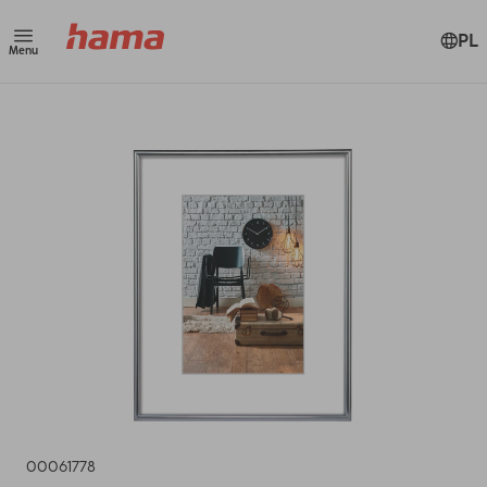
PL
Menu
00061778