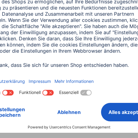
0151 18814553
men "Sevilla", Silber Matt, Po