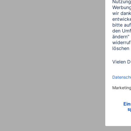
Link
00061777, Kunststoffrah