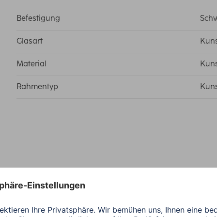
Befestigung
Schw
Glasart
Kuns
Material
Kuns
Rahmentyp
Kuns