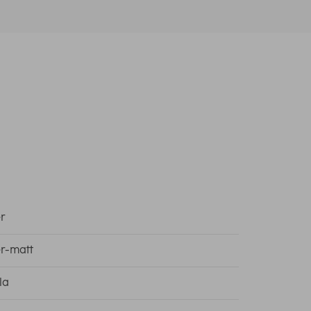
r
er-matt
la