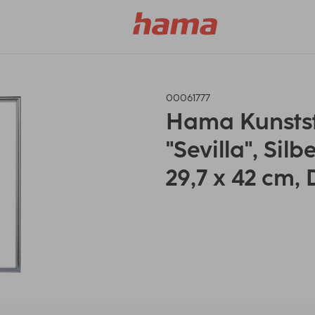
00061777
Hama Kunsts
"Sevilla", Silb
29,7 x 42 cm,