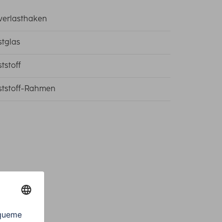
erlasthaken
tglas
tstoff
tstoff-Rahmen