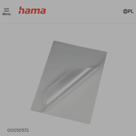
PL
Menu
00050572