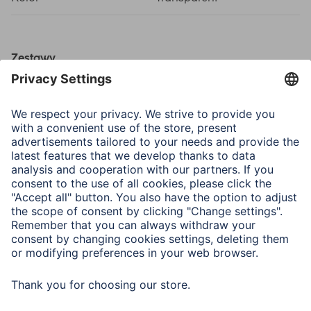
Zestawy
Komponent 1
Laminating foil 80µ, A4,
21,6 x 30.3 cm, 20
pcs/Laminating foil 80µ,
A5, 15,4 x 21,6 cm, 20
pcs/Laminating foil 80µ,
A6, 11,1 x 15,4 cm, 20
pcs/Laminierfolie 80µ,
Visitenkarte, 6,5 x 9,5 cm,
40 Stck