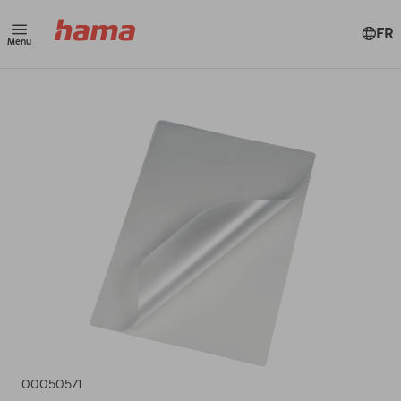
FR
Menu
00050571