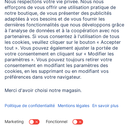
Couleurs disponibles
Transparent
Dimensions
Épaisseur
80 µ
Width x Height
6,5 x 9,5 cm
Taille / Format
Carte de visite