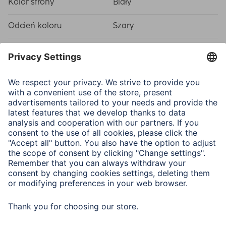
Kolor strony
Biały
Odcień koloru
Szary
Wzór/ motyw
Catania
Właściwości fizyczne
Cecha specyficzna
CD-Bag
Picture Size/Maximum
10 x 15 cm / 200
Number of Photos
Oprawa
Art Print (Laminated)