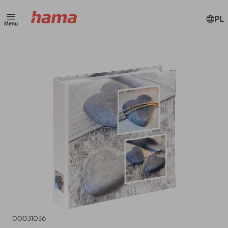
PL
Menu
00031036