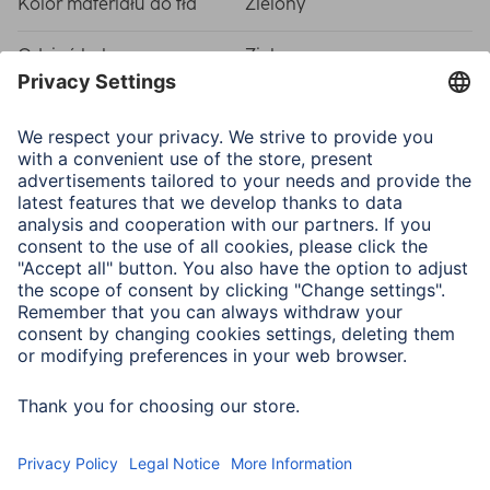
Kolor materiału do tła
Zielony
Odcień koloru
Zielony
Właściwości fizyczne
Materiał
Nylon
Wymiary i waga
Width x Length
1,30 x 1,30 m