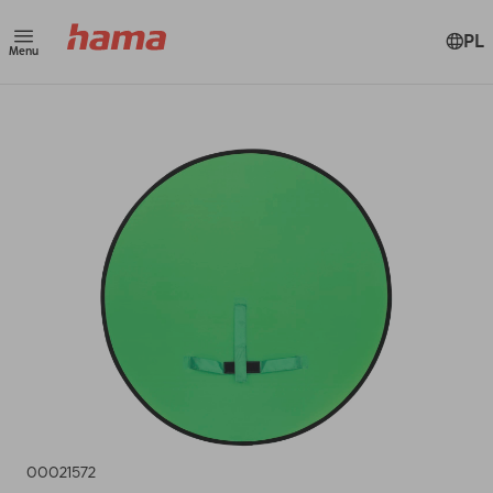
PL
Menu
00021572