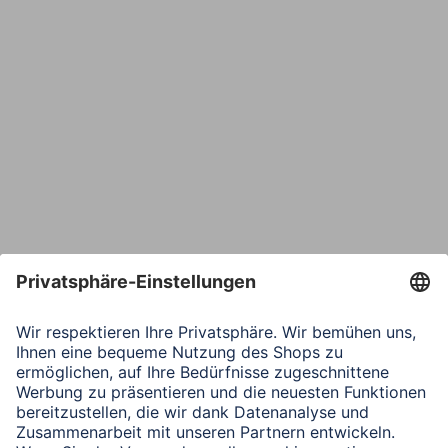
E-Mail*
Bestätige E-Mail*
Telefon
Nachricht*
Verbleibende Zeichen:
1000
/ 1000