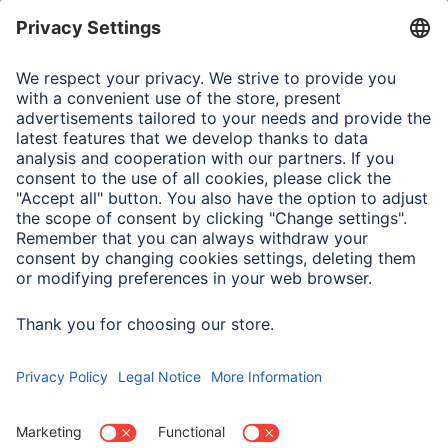
Odcień koloru
Brązowy
Właściwości fizyczne
Materiał
Karton
Wymiary i waga
Width x Length
2,75 x 11 m