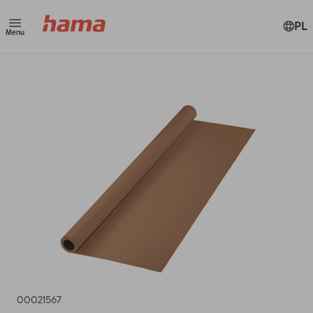
PL
Menu
00021567