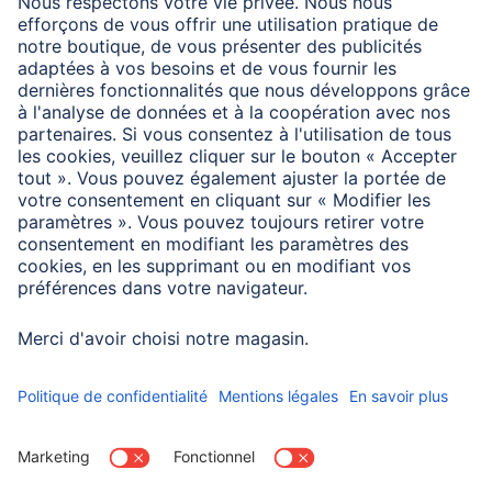
Caractéristiques techniques
Matière
Carton
Dimensions
Width x Length
2,75 x 11 m