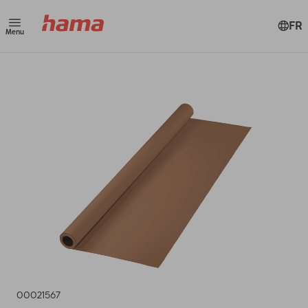
FR
Menu
00021567