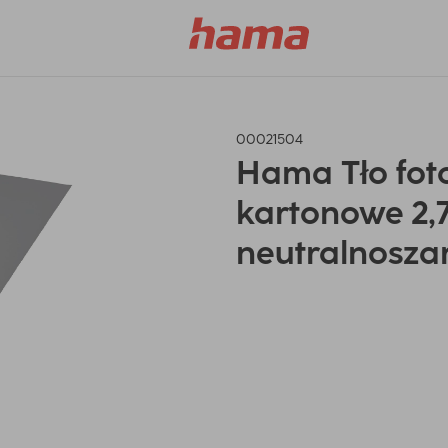
00021504
Hama Tło fot
kartonowe 2,7
neutralnosza