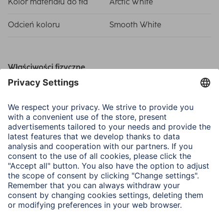
Kolor materiału do tła
Arctic White
Odcień koloru
Smooth White
Właściwości fizyczne
Materiał
Karton
Właściwości
Cardboard Core
Wymiary i waga
Width x Length
1,35 x 11 m
Grubość
145 g/m²