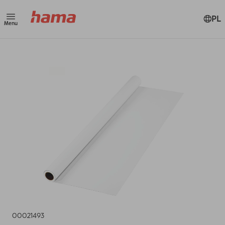
PL
Menu
00021493