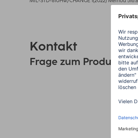
MIL-STD-810Hw/CHANGE 1(2022) Method 516.8 S
Kontakt
Frage zum Produkt?
Link