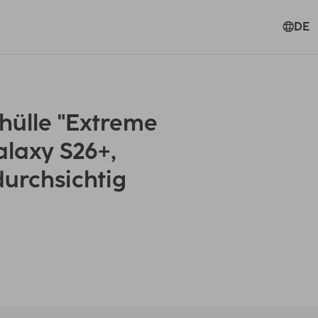
DE
ülle "Extreme
alaxy S26+,
urchsichtig