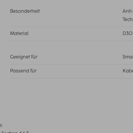
Besonderheit
Anti
Tech
Material
D3O®
Geeignet für
Sma
Passend für
Kabe
e: