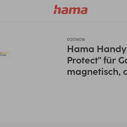
00016016
Hama Handyh
Protect" für G
magnetisch, d