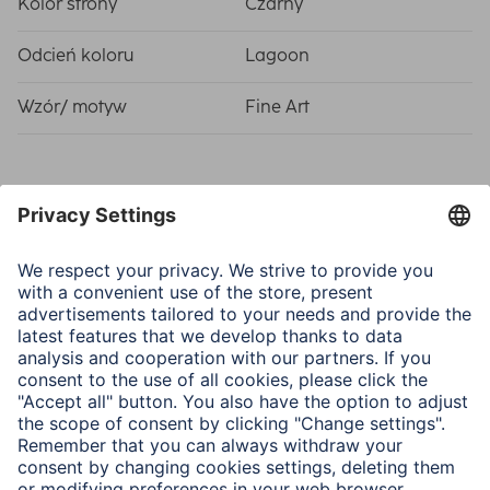
Kolor strony
Czarny
Odcień koloru
Lagoon
Wzór/ motyw
Fine Art
Właściwości fizyczne
Picture Size/Maximum
10 x 15 cm / 50
Number of Photos
Oprawa
Paper (50+18 g/m²)
Wymiary i waga
Rozmiar albumu
24 x 17 cm