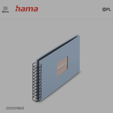
PL
Menu
00009863