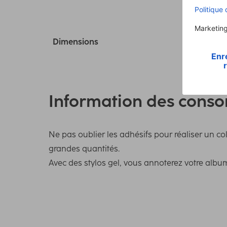
Dimensions
Information des cons
Ne pas oublier les adhésifs pour réaliser un c
grandes quantités.
Avec des stylos gel, vous annoterez votre albu