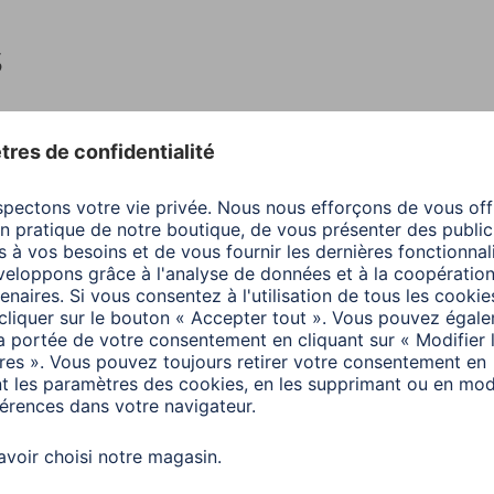
s
Couleur
Bleu
Couleur de la page
Noir
Couleurs disponibles
Lag
Design/motif
Beau
Couverture
Papi