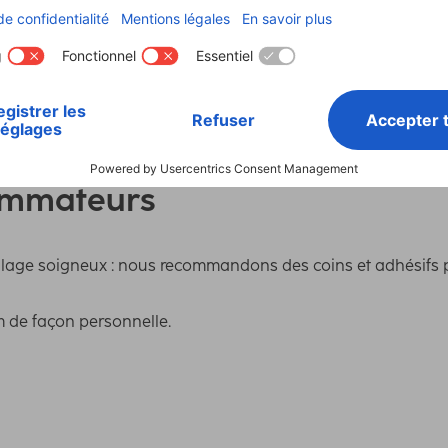
Picture Size/Maximum Number of Photos
10 x
Découpe (poche format photo)
8 x 8
ommateurs
ollage soigneux : nous recommandons des coins et adhésifs po
m de façon personnelle.