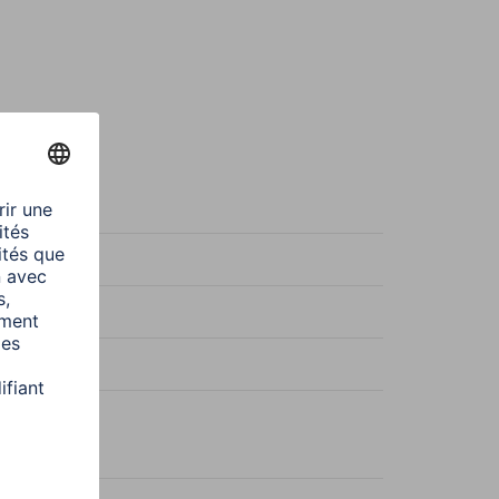
oon
x-arts
er