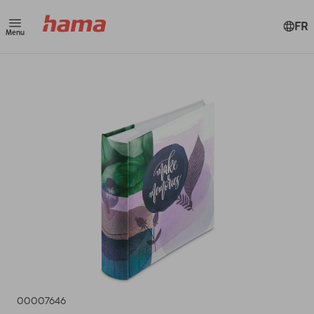
FR
Menu
00007646