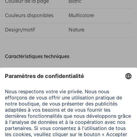
Couleur de la page
Blanc
Couleurs disponibles
Multicolore
Design/motif
Nature
Caractéristiques techniques
Couverture
Art Print (Laminated)
Modèle
Memo album with a label
Picture Size/Maximum
10 x 15 cm / 200
Number of Photos