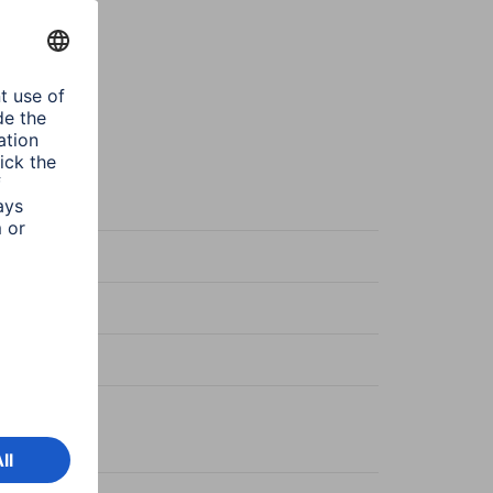
zowy
y
zowy
o II
 15 cm / 80