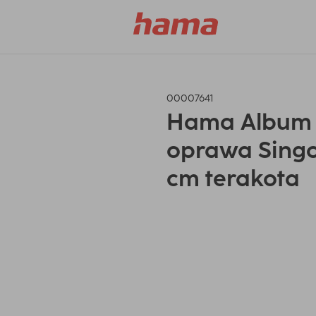
00007641
Hama Album 
oprawa Singo 
cm terakota