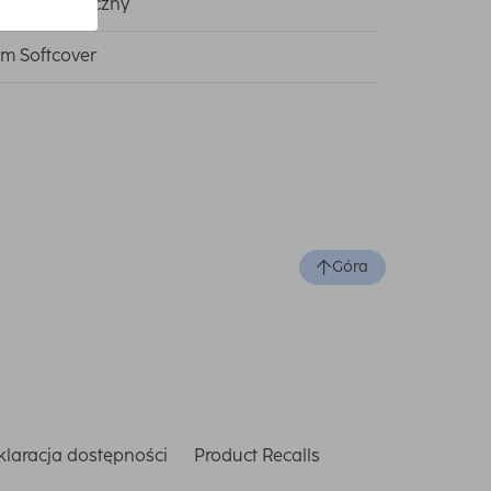
riał syntetyczny
m Softcover
Góra
laracja dostępności
Product Recalls