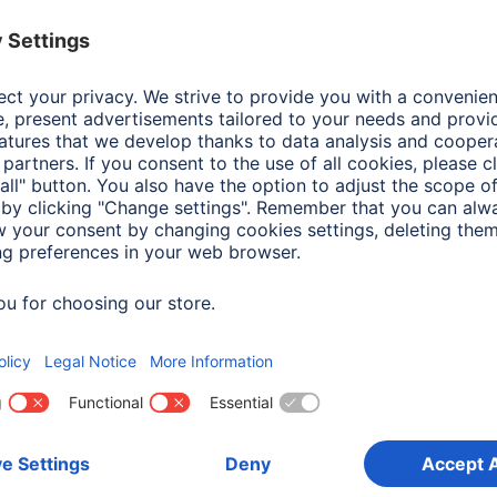
Kolor
Bra
Kolor strony
Biał
Odcień koloru
Bra
Wzór/ motyw
Sing
Picture Size/Maximum Number of Photos
10 x