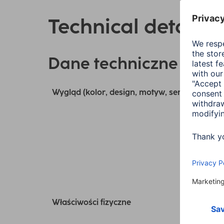
Technical details
Dane techniczne
Wygląd (kolor, design, motyw, seria)
Właściwości fizyczne