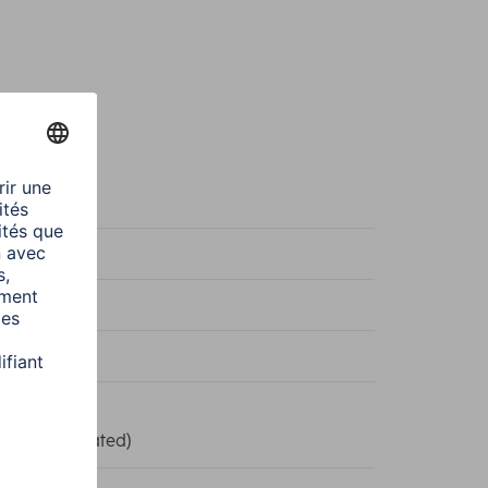
e
c
e
 II
Print (Laminated)