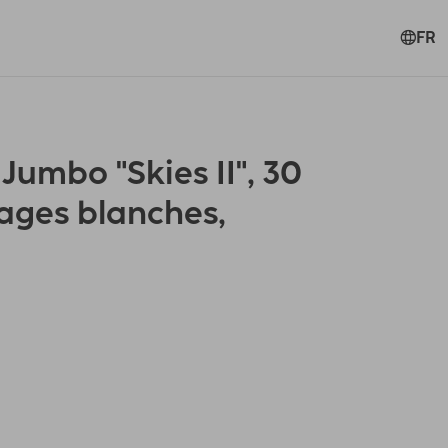
FR
umbo "Skies II", 30
ages blanches,