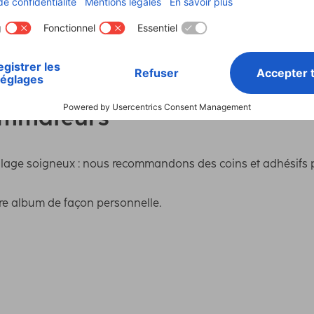
Modèle
Jum
Picture Size/Maximum Number of Photos
10 x
ommateurs
ollage soigneux : nous recommandons des coins et adhésifs p
tre album de façon personnelle.