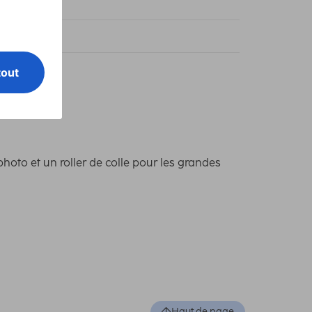
bo album
 15 cm / 240
hoto et un roller de colle pour les grandes
Haut de page