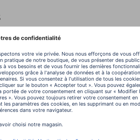
s
Couleur
Beig
Couleur de la page
Blan
Couleurs disponibles
Beig
Design/motif
Skies
Couverture
Art 