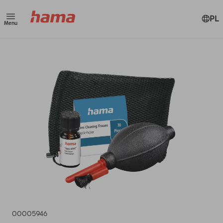
PL
Menu
00005946