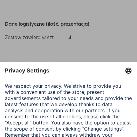
Dane logistyczne (ilość, prezentacja)
Zestaw zawiera w szt.
4
Gefahrstoffkennzeichnung
Hasło ostrzegawcze
Niebezpieczeństwo
H-Statement
H225 - Wysoce
łatwopalna ciecz i pary /
H319 - Działa drażniąco
na oczy / H336 - Może
wywoływać uczucie
senności lub zawroty