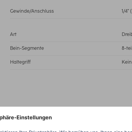
Gewinde/Anschluss
1/4"
Art
Drei
Bein-Segmente
8-te
Haltegriff
Kein