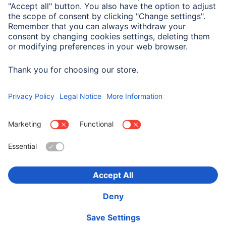
Zastosowanie
Przystosowany dla
Kamerka sportowa
Wybierz kraj
O firmie
Bezpieczeństwo i ochrona danych
Warunki gwarancji
Deklaracje zgodności
Deklaracja dostępności
Product Recalls