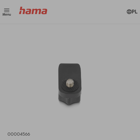
PL
Menu
00004566