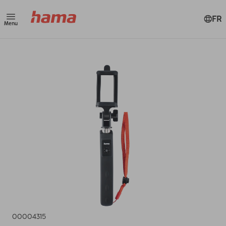
FR
Menu
00004315