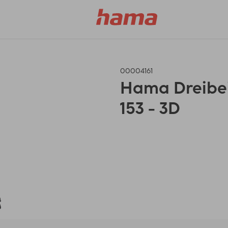
00004161
Hama Dreibein
153 - 3D