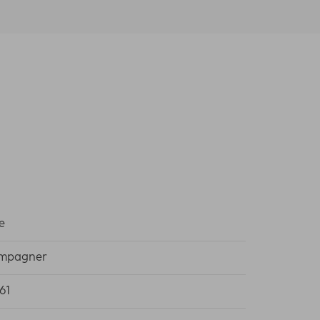
e
mpagner
61