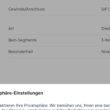
Gewinde/Anschluss
1/4"
Art
Drei
Bein-Segmente
3-te
Besonderheit
Nive