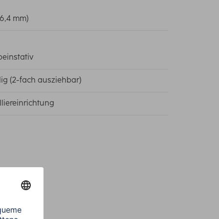
 (6,4 mm)
beinstativ
ilig (2-fach ausziehbar)
lliereinrichtung