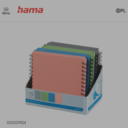
PL
Menu
00001924