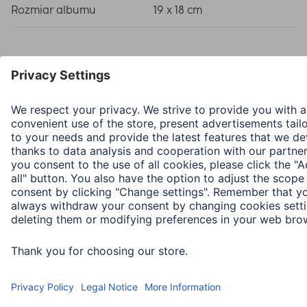
Rozmiar albumu
19 x 18 cm
Wybierz kraj
O firmie
Bezpieczeństwo i ochrona danych
Warunki gwarancji
Deklaracje zgodności
Deklaracja dostępności
Product Recalls