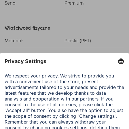
Seria
Premium
Właściwości fizyczne
Materiał
Plastic (PET)
Wymiary i waga
Width x Length
6,1 x 4,6 cm
Przekątna
7,62 cm
Zastosowanie