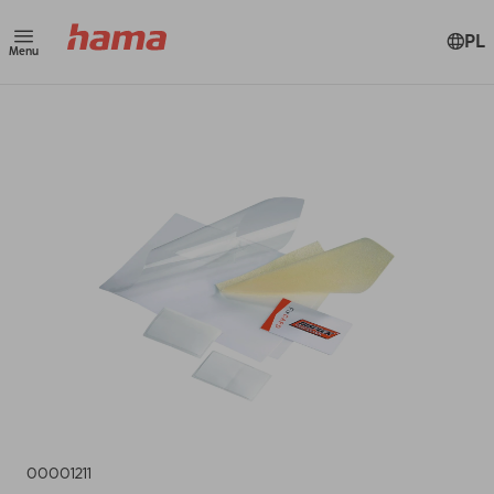
PL
Menu
00001211