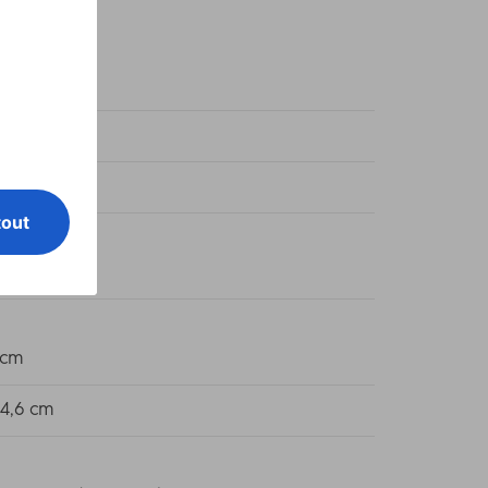
sparent
sparent
mium
tic (PET)
 cm
 4,6 cm