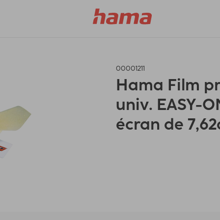
00001211
Hama Film pr
univ. EASY-O
écran de 7,62