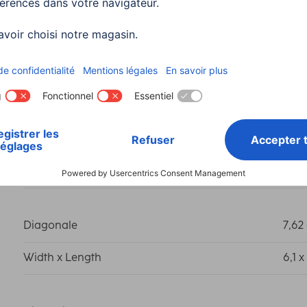
Couleur
Tran
Couleurs disponibles
Tran
Ligne
Pre
Matière
Plas
Diagonale
7,62
Width x Length
6,1 x