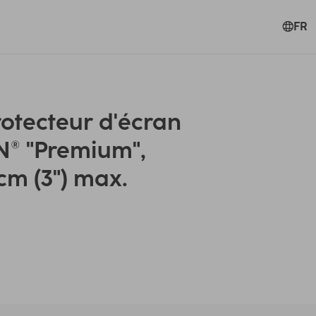
FR
otecteur d'écran
N® "Premium",
cm (3") max.